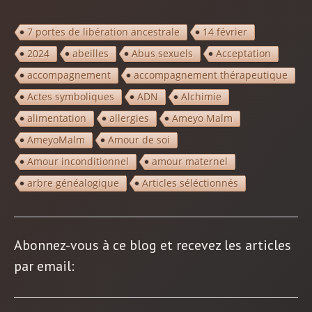
7 portes de libération ancestrale
14 février
2024
abeilles
Abus sexuels
Acceptation
accompagnement
accompagnement thérapeutique
Actes symboliques
ADN
Alchimie
alimentation
allergies
Ameyo Malm
AmeyoMalm
Amour de soi
Amour inconditionnel
amour maternel
arbre généalogique
Articles séléctionnés
Abonnez-vous à ce blog et recevez les articles
par email: