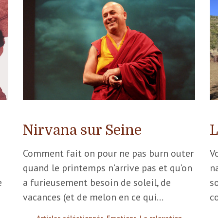
Nirvana sur Seine
L
Comment fait on pour ne pas burn outer
Vo
quand le printemps n’arrive pas et qu’on
n
e
a furieusement besoin de soleil, de
so
vacances (et de melon en ce qui…
c
Articles séléctionnés
,
Emotions
,
La relaxation