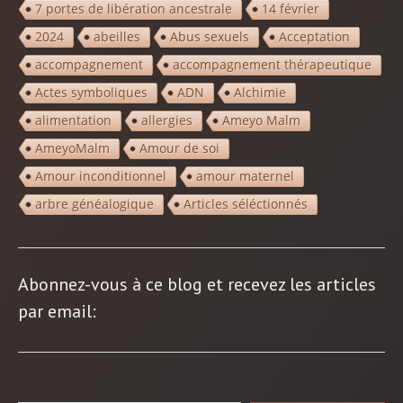
7 portes de libération ancestrale
14 février
2024
abeilles
Abus sexuels
Acceptation
accompagnement
accompagnement thérapeutique
Actes symboliques
ADN
Alchimie
alimentation
allergies
Ameyo Malm
AmeyoMalm
Amour de soi
Amour inconditionnel
amour maternel
arbre généalogique
Articles séléctionnés
Abonnez-vous à ce blog et recevez les articles
par email: