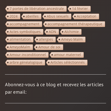
7 portes de libération ancestrale
14 février
2024
abeilles
Abus sexuels
Acceptation
accompagnement
accompagnement thérapeutique
Actes symboliques
ADN
Alchimie
alimentation
allergies
Ameyo Malm
AmeyoMalm
Amour de soi
Amour inconditionnel
amour maternel
arbre généalogique
Articles séléctionnés
Abonnez-vous à ce blog et recevez les articles
par email: