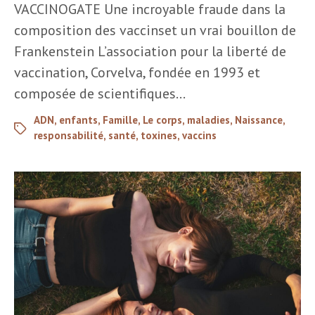
VACCINOGATE Une incroyable fraude dans la
composition des vaccinset un vrai bouillon de
Frankenstein L’association pour la liberté de
vaccination, Corvelva, fondée en 1993 et
composée de scientifiques…
ADN
,
enfants
,
Famille
,
Le corps
,
maladies
,
Naissance
,
responsabilité
,
santé
,
toxines
,
vaccins