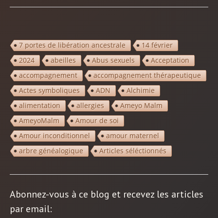
7 portes de libération ancestrale
14 février
2024
abeilles
Abus sexuels
Acceptation
accompagnement
accompagnement thérapeutique
Actes symboliques
ADN
Alchimie
alimentation
allergies
Ameyo Malm
AmeyoMalm
Amour de soi
Amour inconditionnel
amour maternel
arbre généalogique
Articles séléctionnés
Abonnez-vous à ce blog et recevez les articles
par email: