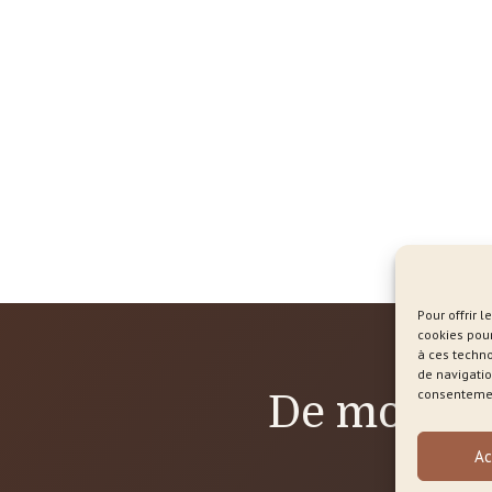
Pour offrir 
cookies pour
à ces techn
de navigatio
consentement
De mon bl
Ac