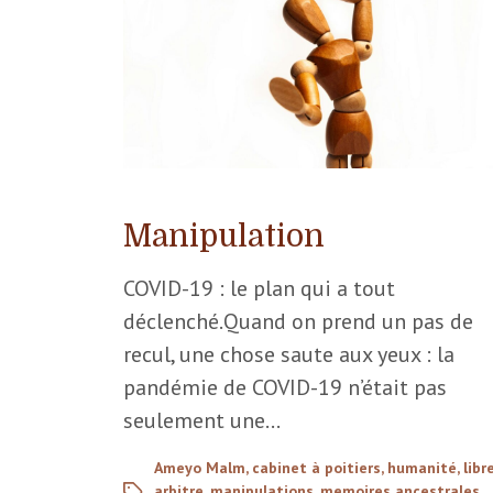
Manipulation
COVID-19 : le plan qui a tout
déclenché.Quand on prend un pas de
recul, une chose saute aux yeux : la
pandémie de COVID-19 n’était pas
seulement une…
Ameyo Malm
,
cabinet à poitiers
,
humanité
,
libr
arbitre
,
manipulations
,
memoires ancestrales
,