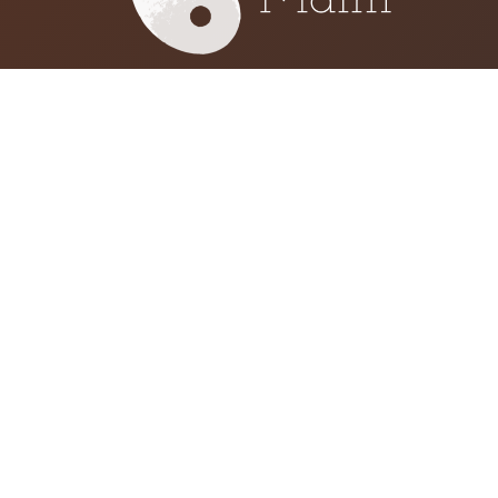
Installée de nombreuses années à Pari
Malm vous reçoit désormais dans son 
Poitiers (86). L’accompagnement sur l
la libération des mémoires se déroul
sur rendez-vous.
Cabinet Thérapeutique
Ameyo Malm
9 boulevard du pont Achard
86000 Poitiers