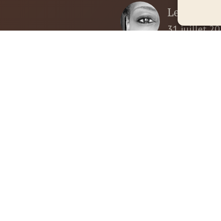
Les vacanc
31 juillet 2
Rebelle ou
s, Ameyo
30 juin 202
cabinet à
e chemin de
Les contra
e uniquement
silencieux
1 juin 2026
Mots-clés