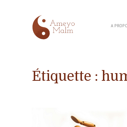
A PROP
Libération de mémoires prénatales
Étiquette :
hum