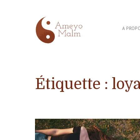
A PROP
Libération de mémoires prénatales
Étiquette :
loya