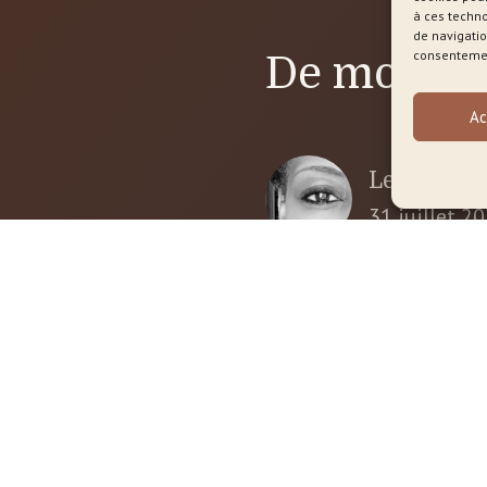
à ces techn
de navigatio
consentement
De mon bl
Ac
Les vacanc
31 juillet 2
Rebelle ou
s, Ameyo
30 juin 202
cabinet à
e chemin de
Les contra
e uniquement
silencieux
1 juin 2026