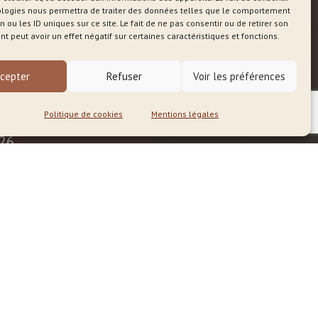
ologies nous permettra de traiter des données telles que le comportement
n ou les ID uniques sur ce site. Le fait de ne pas consentir ou de retirer son
 peut avoir un effet négatif sur certaines caractéristiques et fonctions.
og
cepter
Refuser
Voir les préférences
Politique de cookies
Mentions légales
es dévoilent l’essentiel
026
 Eclaireur.se
6
ts cachés : ces engagements
 qui vous habitent