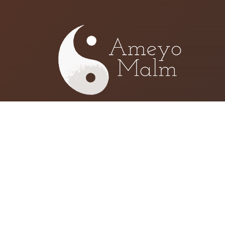
Installée de nombreuses années à Pari
Malm vous reçoit désormais dans son 
Poitiers (86). L’accompagnement sur l
la libération des mémoires se déroul
sur rendez-vous.