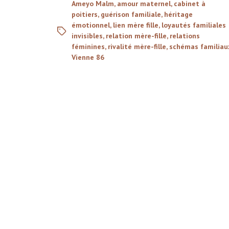
Ameyo Malm
,
amour maternel
,
cabinet à
poitiers
,
guérison familiale
,
héritage
émotionnel
,
lien mère fille
,
loyautés familiales
invisibles
,
relation mère-fille
,
relations
féminines
,
rivalité mère-fille
,
schémas familiau
Vienne 86