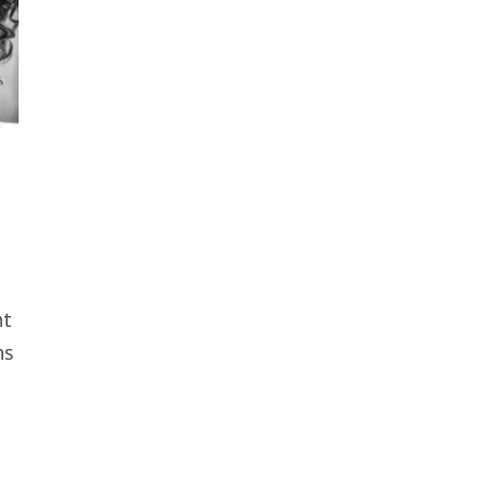
nt
ns