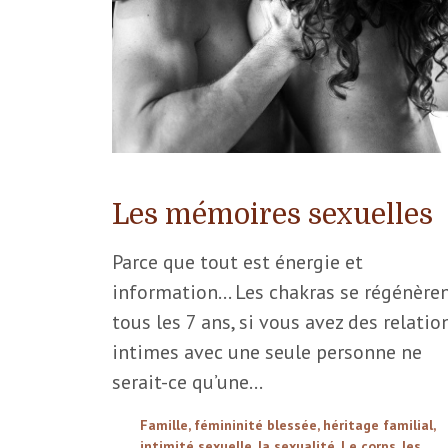
Les mémoires sexuelles
Parce que tout est énergie et
information… Les chakras se régénère
tous les 7 ans, si vous avez des relatio
intimes avec une seule personne ne
serait-ce qu’une…
Famille
,
fémininité blessée
,
héritage familial
,
intimité sexuelle
,
la sexualité
,
Le corps
,
les