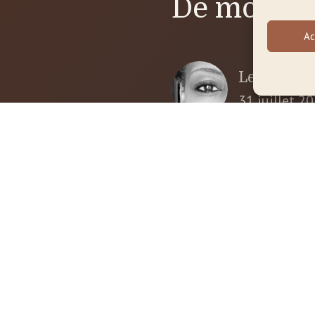
De mon bl
Ac
Les vacanc
31 juillet 2
Rebelle ou
s, Ameyo
30 juin 202
cabinet à
e chemin de
Les contra
e uniquement
silencieux
1 juin 2026