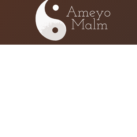
Installée de nombreuses années à Pari
Malm vous reçoit désormais dans son 
Poitiers (86). L’accompagnement sur l
la libération des mémoires se déroul
sur rendez-vous.
Cabinet Thérapeutique