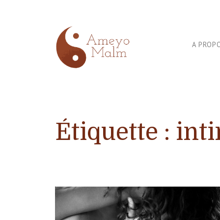
A PROP
Libération de mémoires prénatales
Étiquette :
int